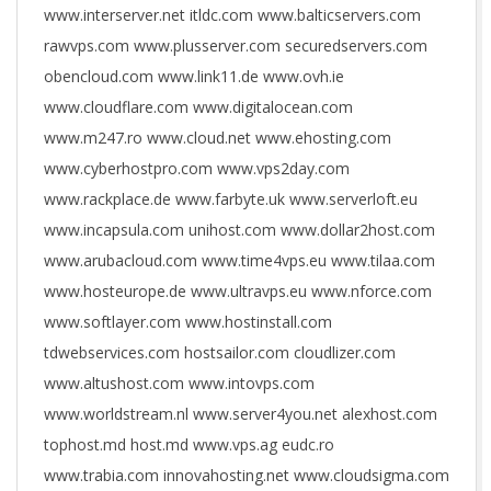
www.interserver.net itldc.com www.balticservers.com
rawvps.com www.plusserver.com securedservers.com
obencloud.com www.link11.de www.ovh.ie
www.cloudflare.com www.digitalocean.com
www.m247.ro www.cloud.net www.ehosting.com
www.cyberhostpro.com www.vps2day.com
www.rackplace.de www.farbyte.uk www.serverloft.eu
www.incapsula.com unihost.com www.dollar2host.com
www.arubacloud.com www.time4vps.eu www.tilaa.com
www.hosteurope.de www.ultravps.eu www.nforce.com
www.softlayer.com www.hostinstall.com
tdwebservices.com hostsailor.com cloudlizer.com
www.altushost.com www.intovps.com
www.worldstream.nl www.server4you.net alexhost.com
tophost.md host.md www.vps.ag eudc.ro
www.trabia.com innovahosting.net www.cloudsigma.com