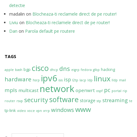
detectie
madalin
on
Blocheaza-ti reclamele direct de pe router!
Liviu
on
Blocheaza-ti reclamele direct de pe router!
Dan
on
Parola default pe routere
TAGS
cisco
dns
bgp
hacking
apple
bash
dhcp
eigrp
fedora
glbp
ipv6
linux
hardware
isp
hsrp
isis
l2tp
lacp
ldp
lldp
mail
network
pc
mpls
multicast
openwrt
ospf
portal
rip
software
security
streaming
storage
router
rsvp
stp
te
www
windows
tp-link
video
voce
vpn
vrrp
Search