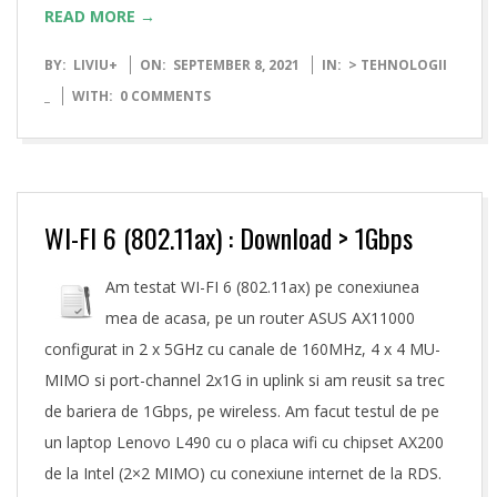
READ MORE →
2021-
BY:
LIVIU
+
ON:
SEPTEMBER 8, 2021
IN:
> TEHNOLOGII
09-
_
WITH:
0 COMMENTS
08
WI-FI 6 (802.11ax) : Download > 1Gbps
Am testat WI-FI 6 (802.11ax) pe conexiunea
mea de acasa, pe un router ASUS AX11000
configurat in 2 x 5GHz cu canale de 160MHz, 4 x 4 MU-
MIMO si port-channel 2x1G in uplink si am reusit sa trec
de bariera de 1Gbps, pe wireless. Am facut testul de pe
un laptop Lenovo L490 cu o placa wifi cu chipset AX200
de la Intel (2×2 MIMO) cu conexiune internet de la RDS.