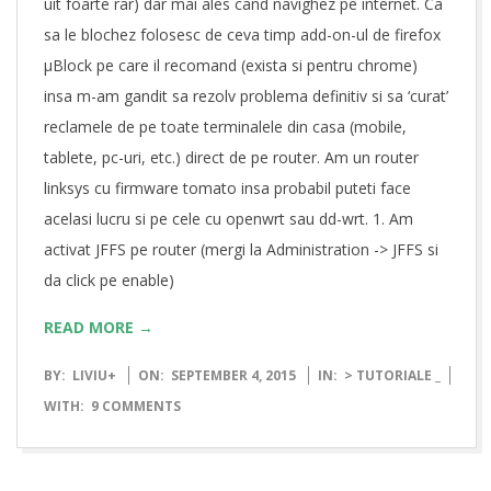
uit foarte rar) dar mai ales cand navighez pe internet. Ca
sa le blochez folosesc de ceva timp add-on-ul de firefox
µBlock pe care il recomand (exista si pentru chrome)
insa m-am gandit sa rezolv problema definitiv si sa ‘curat’
reclamele de pe toate terminalele din casa (mobile,
tablete, pc-uri, etc.) direct de pe router. Am un router
linksys cu firmware tomato insa probabil puteti face
acelasi lucru si pe cele cu openwrt sau dd-wrt. 1. Am
activat JFFS pe router (mergi la Administration -> JFFS si
da click pe enable)
READ MORE →
2015-
BY:
LIVIU
+
ON:
SEPTEMBER 4, 2015
IN:
> TUTORIALE _
09-
WITH:
9 COMMENTS
04