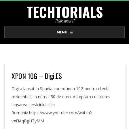
TECHTORIALS
Skip
to
Think about IT
content
Primary
MENU
Navigation
Menu
XPON 10G – Digi.ES
Digi a lansat in Spania conexiunea 10G pentru clientii
rezidentiali, la numai 30 de euro. Asteptam cu interes
lansarea serviciului si in
Romania.https://www.youtube.com/watch?
v=EiAqBgHTyMM