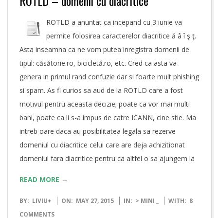
ROTLD – domenii cu diacritice
ROTLD a anuntat ca incepand cu 3 iunie va
permite folosirea caracterelor diacritice ă â î ş ţ.
Asta inseamna ca ne vom putea inregistra domenii de
tipul: căsătorie.ro, bicicletă.ro, etc. Cred ca asta va
genera in primul rand confuzie dar si foarte mult phishing
si spam. As fi curios sa aud de la ROTLD care a fost
motivul pentru aceasta decizie; poate ca vor mai multi
bani, poate ca li s-a impus de catre ICANN, cine stie. Ma
intreb oare daca au posibilitatea legala sa rezerve
domeniul cu diacritice celui care are deja achizitionat
domeniul fara diacritice pentru ca altfel o sa ajungem la
READ MORE →
2015-
BY:
LIVIU
+
ON:
MAY 27, 2015
IN:
> MINI _
WITH:
8
05-
COMMENTS