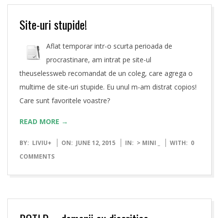
Site-uri stupide!
Aflat temporar intr-o scurta perioada de
procrastinare, am intrat pe site-ul
theuselessweb recomandat de un coleg, care agrega o
multime de site-uri stupide. Eu unul m-am distrat copios!
Care sunt favoritele voastre?
READ MORE →
2015-
BY:
LIVIU
+
ON:
JUNE 12, 2015
IN:
> MINI _
WITH:
0
06-
COMMENTS
12