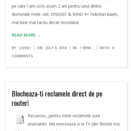
pe care l-am scris acum 2 ani pentru unul dintre
domeniile mele .net: DNSSEC & BIND 9+ Felicitari baieti,
mai bine mai tarziu decat niciodata!
READ MORE →
2016-
BY:
LIVIU
+
ON:
JULY 6, 2016
IN:
> MINI _
WITH:
0
07-
COMMENTS
06
Blocheaza-ti reclamele direct de pe
router!
Recunosc, pentru mine reclamele sunt
enervante. Ma enerveaza si la TV (din fericire ma