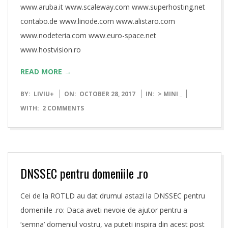
www.aruba.it www.scaleway.com www.superhosting.net
contabo.de www.linode.com www.alistaro.com
www.nodeteria.com www.euro-space.net
www.hostvision.ro
READ MORE →
2017-
BY:
LIVIU
+
ON:
OCTOBER 28, 2017
IN:
> MINI _
10-
WITH:
2 COMMENTS
28
DNSSEC pentru domeniile .ro
Cei de la ROTLD au dat drumul astazi la DNSSEC pentru
domeniile .ro: Daca aveti nevoie de ajutor pentru a
‘semna’ domeniul vostru, va puteti inspira din acest post