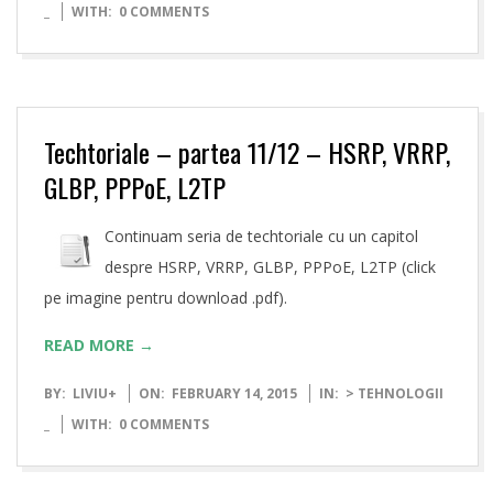
02-
_
WITH:
0 COMMENTS
14
Techtoriale – partea 11/12 – HSRP, VRRP,
GLBP, PPPoE, L2TP
Continuam seria de techtoriale cu un capitol
despre HSRP, VRRP, GLBP, PPPoE, L2TP (click
pe imagine pentru download .pdf).
READ MORE →
2015-
BY:
LIVIU
+
ON:
FEBRUARY 14, 2015
IN:
> TEHNOLOGII
02-
_
WITH:
0 COMMENTS
14