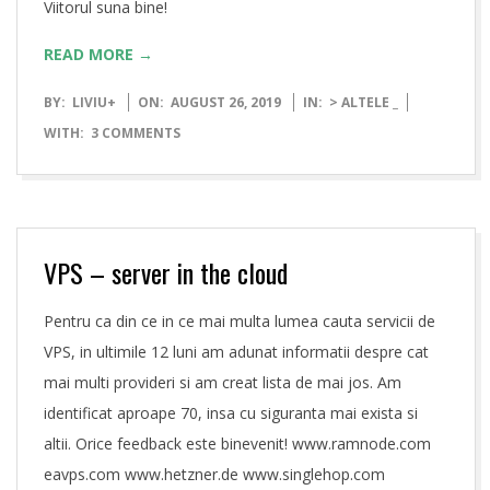
Viitorul suna bine!
READ MORE →
2019-
BY:
LIVIU
+
ON:
AUGUST 26, 2019
IN:
> ALTELE _
08-
WITH:
3 COMMENTS
26
VPS – server in the cloud
Pentru ca din ce in ce mai multa lumea cauta servicii de
VPS, in ultimile 12 luni am adunat informatii despre cat
mai multi provideri si am creat lista de mai jos. Am
identificat aproape 70, insa cu siguranta mai exista si
altii. Orice feedback este binevenit! www.ramnode.com
eavps.com www.hetzner.de www.singlehop.com