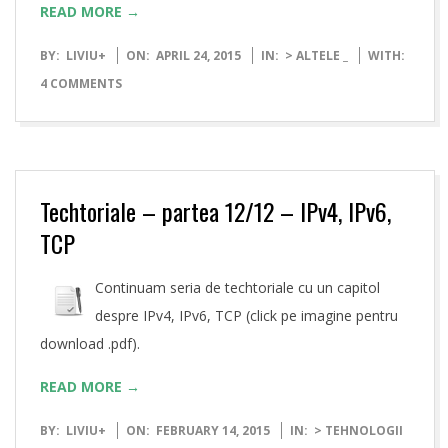
READ MORE →
2015-
BY:
LIVIU
+
ON:
APRIL 24, 2015
IN:
> ALTELE _
WITH:
04-
4 COMMENTS
24
Techtoriale – partea 12/12 – IPv4, IPv6,
TCP
Continuam seria de techtoriale cu un capitol
despre IPv4, IPv6, TCP (click pe imagine pentru
download .pdf).
READ MORE →
2015-
BY:
LIVIU
+
ON:
FEBRUARY 14, 2015
IN:
> TEHNOLOGII