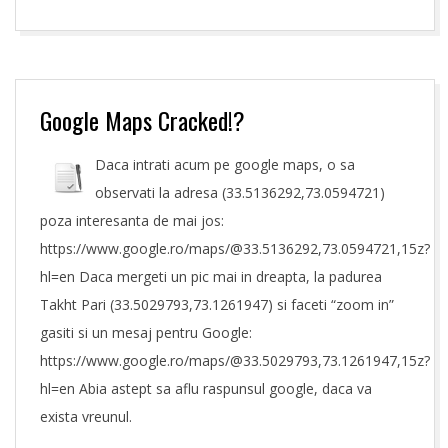
27
Google Maps Cracked!?
Daca intrati acum pe google maps, o sa
observati la adresa (33.5136292,73.0594721)
poza interesanta de mai jos:
https://www.google.ro/maps/@33.5136292,73.0594721,15z?
hl=en Daca mergeti un pic mai in dreapta, la padurea
Takht Pari (33.5029793,73.1261947) si faceti “zoom in”
gasiti si un mesaj pentru Google:
https://www.google.ro/maps/@33.5029793,73.1261947,15z?
hl=en Abia astept sa aflu raspunsul google, daca va
exista vreunul.