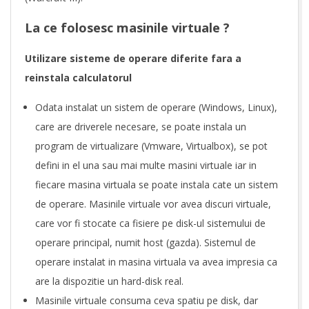
–
La ce folosesc masinile virtuale ?
V
Utilizare sisteme de operare diferite fara a
m
reinstala calculatorul
W
Odata instalat un sistem de operare (Windows, Linux),
a
care are driverele necesare, se poate instala un
program de virtualizare (Vmware, Virtualbox), se pot
r
defini in el una sau mai multe masini virtuale iar in
e
fiecare masina virtuala se poate instala cate un sistem
,
de operare. Masinile virtuale vor avea discuri virtuale,
care vor fi stocate ca fisiere pe disk-ul sistemului de
V
operare principal, numit host (gazda). Sistemul de
i
operare instalat in masina virtuala va avea impresia ca
are la dispozitie un hard-disk real.
r
Masinile virtuale consuma ceva spatiu pe disk, dar