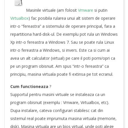
U
t
Masinile virtuale (am folosit
Vmware
si putin
Virtualbox
) fac posibila rularea unui alt sistem de operare
i
intr-o “fereastra” a sistemului de operare principal, fara a
l
repartitiona hard-disk-ul. De exemplu pot rula un Windows
Xp intr-o fereastra a Windows 7. Sau se poate rula Linux
i
intr-o fereastra a Windows, si invers. Este ca si cum ai
z
avea un alt calculator (virtual) pe care il poti porni/opri ca
a
pe un program obisnuit. Am spus “intr-o fereastra” ca
principiu, masina virtuala poate fi extinsa pe tot ecranul.
r
Cum functioneaza
?
e
Supportul pentru masini virtuale se instaleaza ca un
m
program obisnuit (exemplu : Vmware, Virtualbox, etc).
Dupa instalare, cateva configurari stabilesc cat din
a
sistemul real poate imprumuta masina virtuala (memorie,
s
disk). Masina virtuala are un bios virtual, unde poti alege