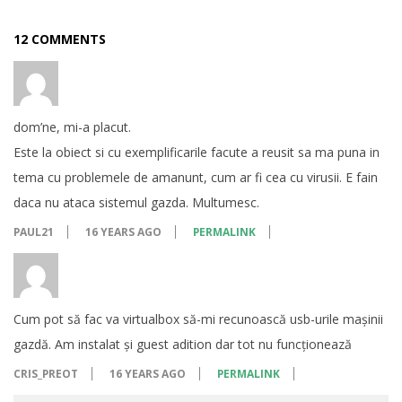
12 COMMENTS
dom’ne, mi-a placut.
Este la obiect si cu exemplificarile facute a reusit sa ma puna in
tema cu problemele de amanunt, cum ar fi cea cu virusii. E fain
daca nu ataca sistemul gazda. Multumesc.
PAUL21
16 YEARS AGO
PERMALINK
Cum pot să fac va virtualbox să-mi recunoască usb-urile mașinii
gazdă. Am instalat și guest adition dar tot nu funcționează
CRIS_PREOT
16 YEARS AGO
PERMALINK