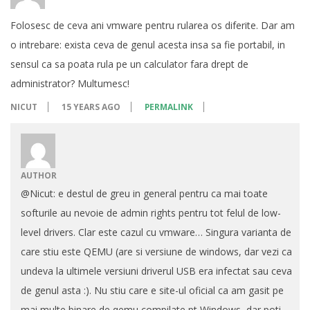
Folosesc de ceva ani vmware pentru rularea os diferite. Dar am
o intrebare: exista ceva de genul acesta insa sa fie portabil, in
sensul ca sa poata rula pe un calculator fara drept de
administrator? Multumesc!
NICUT
15 YEARS AGO
PERMALINK
AUTHOR
@Nicut: e destul de greu in general pentru ca mai toate
softurile au nevoie de admin rights pentru tot felul de low-
level drivers. Clar este cazul cu vmware… Singura varianta de
care stiu este QEMU (are si versiune de windows, dar vezi ca
undeva la ultimele versiuni driverul USB era infectat sau ceva
de genul asta :). Nu stiu care e site-ul oficial ca am gasit pe
mai multe binare de qemu compilate pt Windows, dar poti