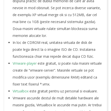
dispuna practic de dublul memoriei de care ar avea
nevoie in mod obisnuit. Se pot incerca diverse variante,
de exemplu XP virtual merge ok si cu 512MB, dar cel
mai bine cu 1GB (peste necesarul sistemului gazda).
Doua masini virtuale rulate simultan blockeaza suma
memoriei alocate lor.
In loc de CDROM real, unitatea virtuala de disk de
poate lega direct la o imagine ISO de CD. Instalarea
functioneaza chiar mai repede decat dupa CD fizic.
Vmware-player
este gratuit, si poate rula masini virtuale
create de “vmware-server”. Masinile virtuale se pot
modifica usor (exemplu dimensiune RAM) editand ca
fisier text fisierul *.vmx.
Virtualbox
este gratuit pentru uz personal si evaluare.
Vmware ascunde destul de mult detaliile hardware ale
masinii gazda, Virtualbox le ascunde mai putin. Ar trebui