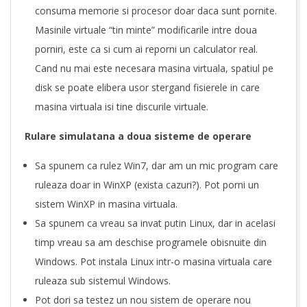
t
consuma memorie si procesor doar daca sunt pornite.
Masinile virtuale “tin minte” modificarile intre doua
u
porniri, este ca si cum ai reporni un calculator real.
a
Cand nu mai este necesara masina virtuala, spatiul pe
l
disk se poate elibera usor stergand fisierele in care
masina virtuala isi tine discurile virtuale.
B
Rulare simulatana a doua sisteme de operare
o
Sa spunem ca rulez Win7, dar am un mic program care
x
ruleaza doar in WinXP (exista cazuri?). Pot porni un
sistem WinXP in masina virtuala.
Sa spunem ca vreau sa invat putin Linux, dar in acelasi
timp vreau sa am deschise programele obisnuite din
Windows. Pot instala Linux intr-o masina virtuala care
ruleaza sub sistemul Windows.
Pot dori sa testez un nou sistem de operare nou