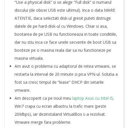
“Use a physical disk” si se alege “Full disk” si numarul
discului (de obicei USB este ultimul). Inca o data MARE
ATENTIE, daca selectati disk-ul gresit puteti distruge
datele de pe hard-disk-ul cu Windows. Chiar si asa,
bootarea de pe USB nu functioneaza in toate conditiile,
dar nu stiu inca ce face unele secvente de boot USB sa
booteze pe o masina reala dar sa nu functioneze pe
masina virtuala.
Am avut o problema cu adaptorul de retea vmware, se
restarta la interval de 20 minute si pica VPN-ul. Solutia a
fost sa cresc timpul de “lease” DHCP din setarile
vmware.
Am descoperit ca pe noul meu
laptop Asus cu Intel i5
,
Win7 crapa cu ecran albastru la trafic mare (peste
20Mbps), iar dezinstaland VirtualBox s-a rezolvat.
Vmware merge fara probleme.