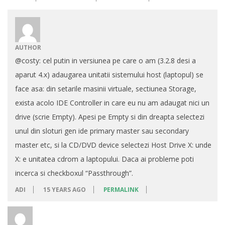
AUTHOR
@costy: cel putin in versiunea pe care o am (3.2.8 desi a
aparut 4.x) adaugarea unitatii sistemului host (laptopul) se
face asa: din setarile masinii virtuale, sectiunea Storage,
exista acolo IDE Controller in care eu nu am adaugat nici un
drive (scrie Empty). Apesi pe Empty si din dreapta selectezi
unul din sloturi gen ide primary master sau secondary
master etc, si la CD/DVD device selectezi Host Drive X: unde
X: e unitatea cdrom a laptopului. Daca ai probleme poti
incerca si checkboxul “Passthrough”.
ADI
15 YEARS AGO
PERMALINK