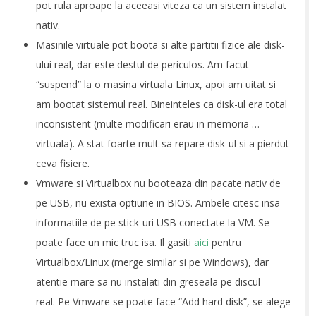
pot rula aproape la aceeasi viteza ca un sistem instalat
nativ.
Masinile virtuale pot boota si alte partitii fizice ale disk-
ului real, dar este destul de periculos. Am facut
“suspend” la o masina virtuala Linux, apoi am uitat si
am bootat sistemul real. Bineinteles ca disk-ul era total
inconsistent (multe modificari erau in memoria …
virtuala). A stat foarte mult sa repare disk-ul si a pierdut
ceva fisiere.
Vmware si Virtualbox nu booteaza din pacate nativ de
pe USB, nu exista optiune in BIOS. Ambele citesc insa
informatiile de pe stick-uri USB conectate la VM. Se
poate face un mic truc isa. Il gasiti
aici
pentru
Virtualbox/Linux (merge similar si pe Windows), dar
atentie mare sa nu instalati din greseala pe discul
real. Pe Vmware se poate face “Add hard disk”, se alege