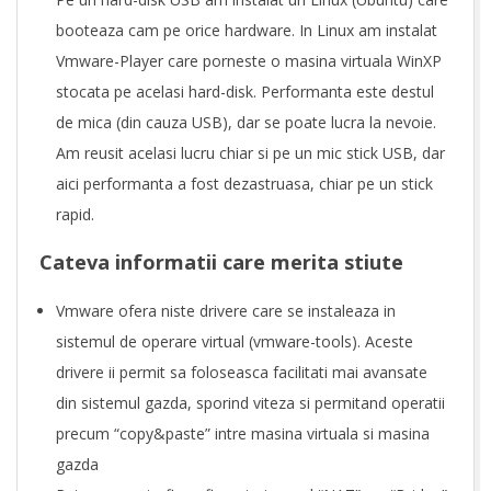
booteaza cam pe orice hardware. In Linux am instalat
Vmware-Player care porneste o masina virtuala WinXP
stocata pe acelasi hard-disk. Performanta este destul
de mica (din cauza USB), dar se poate lucra la nevoie.
Am reusit acelasi lucru chiar si pe un mic stick USB, dar
aici performanta a fost dezastruasa, chiar pe un stick
rapid.
Cateva informatii care merita stiute
Vmware ofera niste drivere care se instaleaza in
sistemul de operare virtual (vmware-tools). Aceste
drivere ii permit sa foloseasca facilitati mai avansate
din sistemul gazda, sporind viteza si permitand operatii
precum “copy&paste” intre masina virtuala si masina
gazda