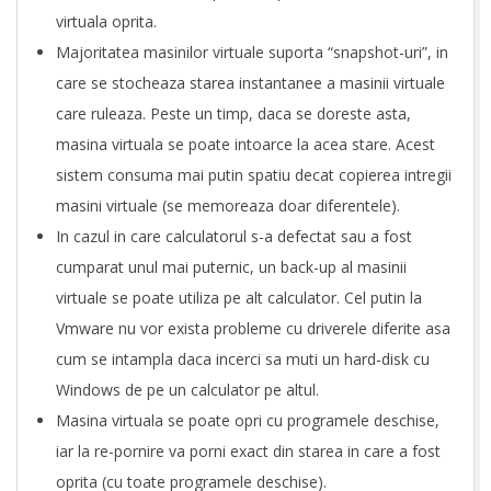
virtuala oprita.
Majoritatea masinilor virtuale suporta “snapshot-uri”, in
care se stocheaza starea instantanee a masinii virtuale
care ruleaza. Peste un timp, daca se doreste asta,
masina virtuala se poate intoarce la acea stare. Acest
sistem consuma mai putin spatiu decat copierea intregii
masini virtuale (se memoreaza doar diferentele).
In cazul in care calculatorul s-a defectat sau a fost
cumparat unul mai puternic, un back-up al masinii
virtuale se poate utiliza pe alt calculator. Cel putin la
Vmware nu vor exista probleme cu driverele diferite asa
cum se intampla daca incerci sa muti un hard-disk cu
Windows de pe un calculator pe altul.
Masina virtuala se poate opri cu programele deschise,
iar la re-pornire va porni exact din starea in care a fost
oprita (cu toate programele deschise).