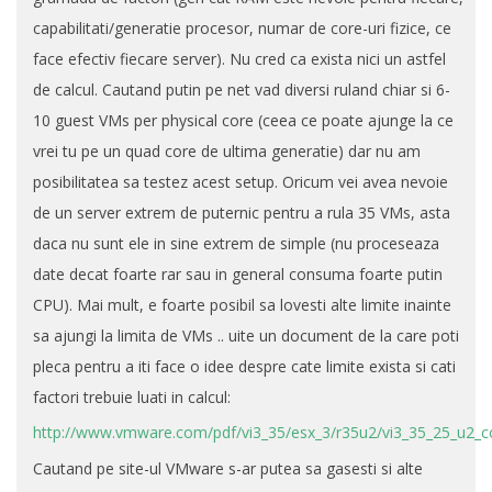
capabilitati/generatie procesor, numar de core-uri fizice, ce
face efectiv fiecare server). Nu cred ca exista nici un astfel
de calcul. Cautand putin pe net vad diversi ruland chiar si 6-
10 guest VMs per physical core (ceea ce poate ajunge la ce
vrei tu pe un quad core de ultima generatie) dar nu am
posibilitatea sa testez acest setup. Oricum vei avea nevoie
de un server extrem de puternic pentru a rula 35 VMs, asta
daca nu sunt ele in sine extrem de simple (nu proceseaza
date decat foarte rar sau in general consuma foarte putin
CPU). Mai mult, e foarte posibil sa lovesti alte limite inainte
sa ajungi la limita de VMs .. uite un document de la care poti
pleca pentru a iti face o idee despre cate limite exista si cati
factori trebuie luati in calcul:
http://www.vmware.com/pdf/vi3_35/esx_3/r35u2/vi3_35_25_u2_c
Cautand pe site-ul VMware s-ar putea sa gasesti si alte