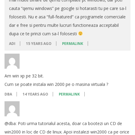
cauta “qemu windows” pe google si hotarasti tu pe care sa-l
folosesti. Nu e asa “full-featured” ca programele comerciale
dar e free si pentru multe lucruri functioneaza acceptabil
dupa ce te prinzi cum sa-l folosesti
ADI
15 YEARS AGO
PERMALINK
Am win xp pe 32 bit.
Cum se poate instala win 2000 pe o masina virtuala ?
DBA
14 YEARS AGO
PERMALINK
@dba: Poti urma tutorialul acesta, doar ca bootezi un CD de
win2000 in loc de CD de linux. Apoi instalezi win2000 ca pe orice