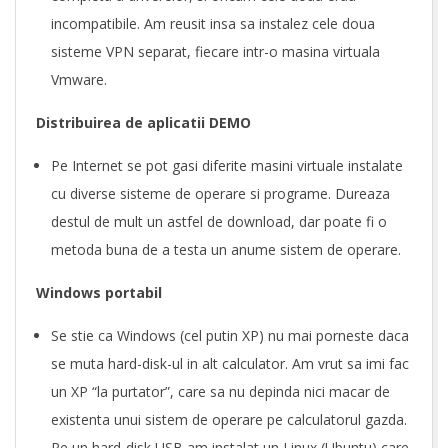
incompatibile. Am reusit insa sa instalez cele doua
sisteme VPN separat, fiecare intr-o masina virtuala
Vmware.
Distribuirea de aplicatii DEMO
Pe Internet se pot gasi diferite masini virtuale instalate
cu diverse sisteme de operare si programe. Dureaza
destul de mult un astfel de download, dar poate fi o
metoda buna de a testa un anume sistem de operare.
Windows portabil
Se stie ca Windows (cel putin XP) nu mai porneste daca
se muta hard-disk-ul in alt calculator. Am vrut sa imi fac
un XP “la purtator”, care sa nu depinda nici macar de
existenta unui sistem de operare pe calculatorul gazda.
Pe un hard-disk USB am instalat un Linux (Ubuntu) care