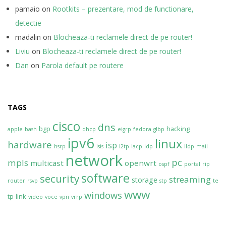
pamaio
on
Rootkits – prezentare, mod de functionare,
detectie
madalin
on
Blocheaza-ti reclamele direct de pe router!
Liviu
on
Blocheaza-ti reclamele direct de pe router!
Dan
on
Parola default pe routere
TAGS
cisco
dns
bgp
hacking
apple
bash
dhcp
eigrp
fedora
glbp
ipv6
linux
hardware
isp
hsrp
isis
l2tp
lacp
ldp
lldp
mail
network
pc
mpls
multicast
openwrt
ospf
portal
rip
software
security
streaming
storage
router
rsvp
stp
te
www
windows
tp-link
video
voce
vpn
vrrp