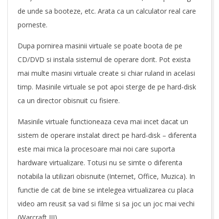
i
de unde sa booteze, etc. Arata ca un calculator real care
porneste.
n
Dupa pornirea masinii virtuale se poate boota de pe
i
CD/DVD si instala sistemul de operare dorit. Pot exista
v
mai multe masini virtuale create si chiar ruland in acelasi
timp. Masinile virtuale se pot apoi sterge de pe hard-disk
i
ca un director obisnuit cu fisiere.
r
Masinile virtuale functioneaza ceva mai incet dacat un
t
sistem de operare instalat direct pe hard-disk – diferenta
u
este mai mica la procesoare mai noi care suporta
hardware virtualizare. Totusi nu se simte o diferenta
a
notabila la utilizari obisnuite (Internet, Office, Muzica). In
l
functie de cat de bine se intelegea virtualizarea cu placa
video am reusit sa vad si filme si sa joc un joc mai vechi
e
(Warcraft III).