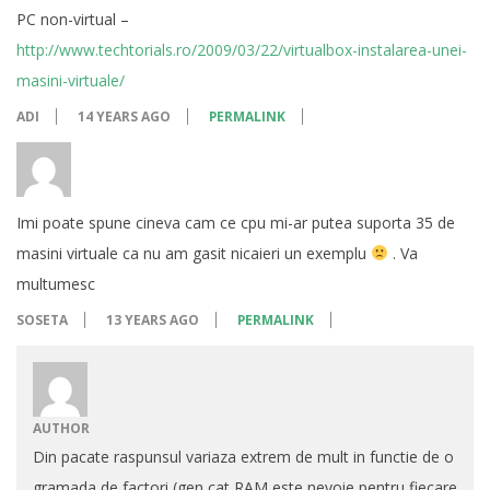
PC non-virtual –
http://www.techtorials.ro/2009/03/22/virtualbox-instalarea-unei-
masini-virtuale/
ADI
14 YEARS AGO
PERMALINK
Imi poate spune cineva cam ce cpu mi-ar putea suporta 35 de
masini virtuale ca nu am gasit nicaieri un exemplu
. Va
multumesc
SOSETA
13 YEARS AGO
PERMALINK
AUTHOR
Din pacate raspunsul variaza extrem de mult in functie de o
gramada de factori (gen cat RAM este nevoie pentru fiecare,