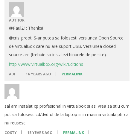
AUTHOR
@Paul21: Thanks!
@cris_preot: S-ar putea sa folosesti versiunea Open Source
de VirtualBox care nu are suport USB. Versiunea closed-
source are (trebuie sa instalezi binarele de pe site).
http://www.virtualbox.org/wiki/Editions
ADI
16 YEARS AGO
PERMALINK
sal am instalat xp profesional in virtualbox si asi vrea sa stiu cum
pot sa folosesc cd/dvd-ul de la laptop si in masina virtuala ptr ca
nu reusesc
COSTY
15 YEARS AGO
PERMALINK