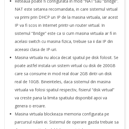
Reteaua poate fi configurata in mod “NAT”sau “Bridge”.
NAT este setarea recomandata, in care sistemul virtual
va primi prin DHCP un IP de la masina virtuala, iar acest
IP va fi scos in Internet printr-un router virtual. In
sistemul “Bridge” este ca si cum masina virtuala ar fi in
acelasi switch cu masina fizica, trebuie sa ii dai IP din
aceeasi clasa de IP-uri.
Masina virtuala nu aloca decat spatiul pe disk folosit. Se
poate astfel instala un sistem virtual cu disk de 200GB
care sa consume in mod real doar 2GB dintr-un disk
real de 10GB. Bineinteles, daca sistemul din masina
virtuala va folosi spatiul respectiv, fisierul “disk virtual”
va creste pana la limita spatiului disponibil apoi va
genera o eroare.
Masina virtuala blockeaza memoria configurata pe
parcursul rularii ei. Sistemul de operare gazda trebuie sa