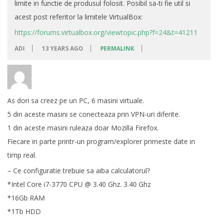
limite in functie de produsul folosit. Posibil sa-ti fie util si
acest post referitor la limitele VirtualBox:
https://forums.virtualbox.org/viewtopic.php?f=24&t=41211
ADI
13 YEARS AGO
PERMALINK
As dori sa creez pe un PC, 6 masini virtuale.
5 din aceste masini se conecteaza prin VPN-uri diferite.
1 din aceste masini ruleaza doar Mozilla Firefox.
Fiecare in parte printr-un program/explorer primeste date in
timp real.
– Ce configuratie trebuie sa aiba calculatorul?
*Intel Core i7-3770 CPU @ 3.40 Ghz. 3.40 Ghz
*16Gb RAM
*1Tb HDD