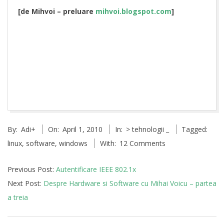
[de Mihvoi – preluare
mihvoi.blogspot.com
]
2010-
By:
Adi
+
On:
April 1, 2010
In:
> tehnologii _
Tagged:
04-
linux
,
software
,
windows
With:
12 Comments
01
Previous Post:
Autentificare IEEE 802.1x
Next Post:
Despre Hardware si Software cu Mihai Voicu – partea
a treia