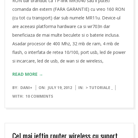
RON dar branduit ca TP-link MR3040 sau il puteti
comanda din extern (FARA GARANTIE) cu vreo 160 RON
(cu tot cu transport) dar sub numele MR11u. Device-ul
are aceeasi platforma hardware ca si wr703n dar
beneficiaza de mai multe beculete si o baterie inclusa.
Asadar procesor de 400 Mhz, 32 mb de ram, 4 mb de
flash, o interfata de retea 10/100, port usb, led de power
si incarcare, led de usb, de wan si de wireless,
READ MORE →
2012-
BY:
DANI
+
ON:
JULY 19, 2012
IN:
> TUTORIALE _
07-
WITH:
10 COMMENTS
19
Cel mai ieftin router wireless cu suport