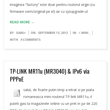
imaginea “factory” este doar pentru routerul virgin (cu
firmware oem/original pe el) iar cu sysupgrade-ul
READ MORE →
2012-
BY:
DANI
+
ON:
SEPTEMBER 13, 2012
IN:
> MINI _
09-
WITH:
4 COMMENTS
13
TP-LINK MR11u (MR3040) & IPv6 via
PPPoE
salut, de foarte putin timp a intrat si pe piata
romaneasca mini routerul TP-link MR11u, il
puteti gasi la magazinele online cu un pret in jur de 220