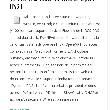
IPv6 !
salut, asadar tp-link wr740n (sau wr740nd,
wr741n, wr741nd) e cel mai ieftin router wireless
(~100 ron) care suporta serviciul Fiberlink de la RCS-RDS
in mod dual stack, IPv4/IPv6 cu un firmware alternativ la
cel oficial: sistem de operare linux (OpenWRT) cu acces
complet via ssh/web (root) Kernel 3.3.7, dropbear,
busybox, dnsmasq, radvd, wide-dhcpv6 si uhttpd/LuCi
acces la Internet in 31 de secunde de la pornirea sau
restartul routerului interfata de administrare web cu
doua teme vizuale si suport in limba romana serviciu
“Dynamic DNS client” cu majoritatea providerilor ddns
access IPv6 in LAN cu PD /64 atit SLAAC cat si DHCPv6
activare/dezactivare Wireless prin apasarea
READ MORE →