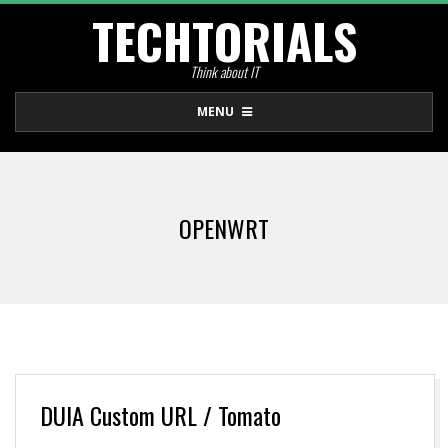
TECHTORIALS
Skip
to
Think about IT
content
Primary
MENU
Navigation
Menu
OPENWRT
DUIA Custom URL / Tomato