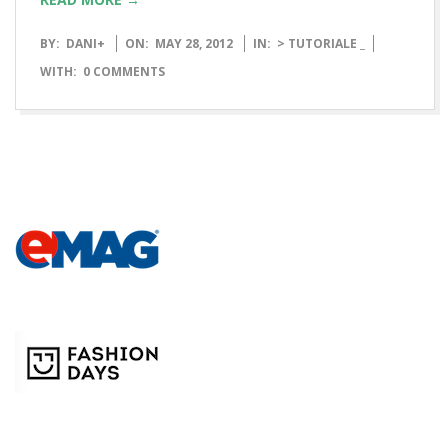
2012-
BY:
DANI
+
ON:
MAY 28, 2012
IN:
> TUTORIALE _
05-
WITH:
0 COMMENTS
28