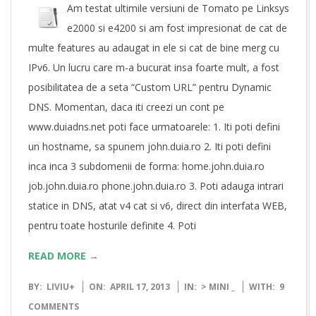
Am testat ultimile versiuni de Tomato pe Linksys
e2000 si e4200 si am fost impresionat de cat de
multe features au adaugat in ele si cat de bine merg cu
IPv6. Un lucru care m-a bucurat insa foarte mult, a fost
posibilitatea de a seta “Custom URL” pentru Dynamic
DNS. Momentan, daca iti creezi un cont pe
www.duiadns.net poti face urmatoarele: 1. Iti poti defini
un hostname, sa spunem john.duia.ro 2. Iti poti defini
inca inca 3 subdomenii de forma: home.john.duia.ro
job.john.duia.ro phone.john.duia.ro 3. Poti adauga intrari
statice in DNS, atat v4 cat si v6, direct din interfata WEB,
pentru toate hosturile definite 4. Poti
READ MORE →
2013-
BY:
LIVIU
+
ON:
APRIL 17, 2013
IN:
> MINI _
WITH:
9
04-
COMMENTS