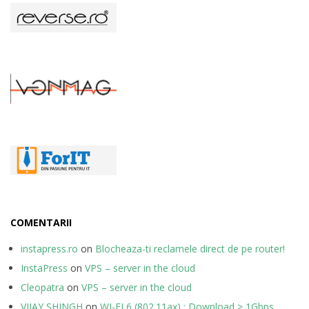
COMENTARII
instapress.ro
on
Blocheaza-ti reclamele direct de pe router!
InstaPress
on
VPS – server in the cloud
Cleopatra
on
VPS – server in the cloud
VIJAY SHINGH
on
WI-FI 6 (802.11ax) : Download > 1Gbps