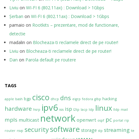
Liviu
on
WI-FI 6 (802.11ax) : Download > 1Gbps
Șerban
on
WI-FI 6 (802.11ax) : Download > 1Gbps
pamaio
on
Rootkits – prezentare, mod de functionare,
detectie
madalin
on
Blocheaza-ti reclamele direct de pe router!
Liviu
on
Blocheaza-ti reclamele direct de pe router!
Dan
on
Parola default pe routere
TAGS
cisco
dns
bgp
hacking
apple
bash
dhcp
eigrp
fedora
glbp
ipv6
linux
hardware
isp
hsrp
isis
l2tp
lacp
ldp
lldp
mail
network
pc
mpls
multicast
openwrt
ospf
portal
rip
software
security
streaming
storage
router
rsvp
stp
te