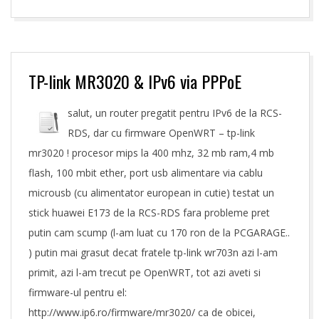
17
TP-link MR3020 & IPv6 via PPPoE
salut, un router pregatit pentru IPv6 de la RCS-
RDS, dar cu firmware OpenWRT – tp-link
mr3020 ! procesor mips la 400 mhz, 32 mb ram,4 mb
flash, 100 mbit ether, port usb alimentare via cablu
microusb (cu alimentator european in cutie) testat un
stick huawei E173 de la RCS-RDS fara probleme pret
putin cam scump (l-am luat cu 170 ron de la PCGARAGE..
) putin mai grasut decat fratele tp-link wr703n azi l-am
primit, azi l-am trecut pe OpenWRT, tot azi aveti si
firmware-ul pentru el:
http://www.ip6.ro/firmware/mr3020/ ca de obicei,