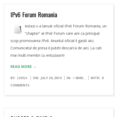
IPv6 Forum Romania
Astazi s-a lansat oficial IPv6 Forum Romania, un
“chapter” al IPv6 Forum care are ca principal
scop promovarea IPv6. Anuntul oficial il gasiti aici.
Comunicatul de presa il puteti descarca de aici. La cati
mai multi membri cu entuziasm!
READ MORE →
2014-
BY:
LIVIU
+
ON:
JULY 24, 2014
IN:
> MINI _
WITH:
0
07-
COMMENTS
24