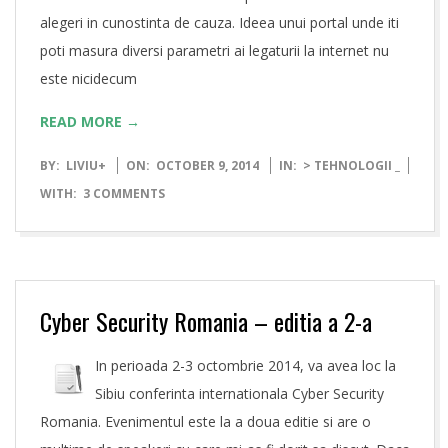
alegeri in cunostinta de cauza. Ideea unui portal unde iti
poti masura diversi parametri ai legaturii la internet nu
este nicidecum
READ MORE →
2014-
BY:
LIVIU
+
ON:
OCTOBER 9, 2014
IN:
> TEHNOLOGII _
10-
WITH:
3 COMMENTS
09
Cyber Security Romania – editia a 2-a
In perioada 2-3 octombrie 2014, va avea loc la
Sibiu conferinta internationala Cyber Security
Romania. Evenimentul este la a doua editie si are o