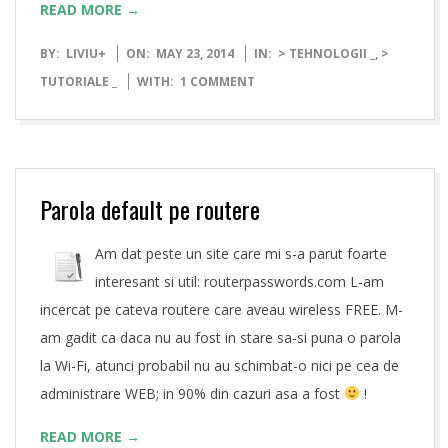
READ MORE →
2014-
BY:
LIVIU
+
ON:
MAY 23, 2014
IN:
> TEHNOLOGII _
,
>
05-
TUTORIALE _
WITH:
1 COMMENT
23
Parola default pe routere
Am dat peste un site care mi s-a parut foarte
interesant si util: routerpasswords.com L-am
incercat pe cateva routere care aveau wireless FREE. M-
am gadit ca daca nu au fost in stare sa-si puna o parola
la Wi-Fi, atunci probabil nu au schimbat-o nici pe cea de
administrare WEB; in 90% din cazuri asa a fost
!
READ MORE →