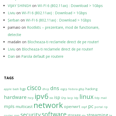
VIJAY SHINGH
on
WI-FI 6 (802.11ax) : Download > 1Gbps
Liviu
on
WI-FI 6 (802.11ax) : Download > 1Gbps
Șerban
on
WI-FI 6 (802.11ax) : Download > 1Gbps
pamaio
on
Rootkits – prezentare, mod de functionare,
detectie
madalin
on
Blocheaza-ti reclamele direct de pe router!
Liviu
on
Blocheaza-ti reclamele direct de pe router!
Dan
on
Parola default pe routere
TAGS
cisco
dns
bgp
hacking
apple
bash
dhcp
eigrp
fedora
glbp
ipv6
linux
hardware
isp
hsrp
isis
l2tp
lacp
ldp
lldp
mail
network
pc
mpls
multicast
openwrt
ospf
portal
rip
software
security
streaming
storage
router
rsvp
stp
te