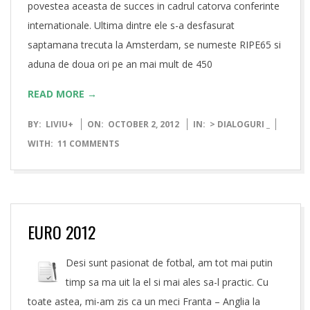
povestea aceasta de succes in cadrul catorva conferinte
internationale. Ultima dintre ele s-a desfasurat
saptamana trecuta la Amsterdam, se numeste RIPE65 si
aduna de doua ori pe an mai mult de 450
READ MORE →
2012-
BY:
LIVIU
+
ON:
OCTOBER 2, 2012
IN:
> DIALOGURI _
10-
WITH:
11 COMMENTS
02
EURO 2012
Desi sunt pasionat de fotbal, am tot mai putin
timp sa ma uit la el si mai ales sa-l practic. Cu
toate astea, mi-am zis ca un meci Franta – Anglia la