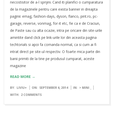
necostisitor de a-l sprijini. Cand iti planifici o cumparatura
de la magazinele pentru care exista banner in dreapta
paginii: emag, fashion-days, dyson, flanco, pint.ro, pc-
garage, reverse, vonmag, for-it etc, fie ca e de Craciun,
de Paste sau cu alta ocazie, intra pe oricare din site-urile
amintite dand click pe link-urile lor din aceasta pagina
techtorials si apoi fa comanda normal, ca si cum ai fi
intrat direct pe site-ul respectiv. O foarte mica parte din
banii primiti de la tine pe produsul cumparat, aceste
magazine
READ MORE →
2014-
BY:
LIVIU
+
ON:
SEPTEMBER 6, 2014
IN:
> MINI _
09-
WITH:
2 COMMENTS
06