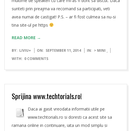
multime de speakeri cu care mi-as fi dorit sa discut. Daca
sunteti prin preajma va recomand sa participati, veti
avea numai de castigat! P.S. – ar fi fost culmea sa nu-si
tina site-ul pe https
READ MORE →
2014-
BY:
LIVIU
+
ON:
SEPTEMBER 11, 2014
IN:
> MINI _
09-
WITH:
0 COMMENTS
11
Sprijina www.techtorials.ro!
Daca ai gasit vreodata informatii utile pe
www.techtorials.ro si doresti ca acest site sa
ramana online in continuare, iata un mod simplu si