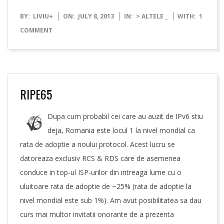
2013-
BY:
LIVIU
+
ON:
JULY 8, 2013
IN:
> ALTELE _
WITH:
1
07-
COMMENT
08
RIPE65
Dupa cum probabil cei care au auzit de IPv6 stiu
deja, Romania este locul 1 la nivel mondial ca
rata de adoptie a noului protocol. Acest lucru se
datoreaza exclusiv RCS & RDS care de asemenea
conduce in top-ul ISP-urilor din intreaga lume cu o
uluitoare rata de adoptie de ~25% (rata de adoptie la
nivel mondial este sub 1%). Am avut posibilitatea sa dau
curs mai multor invitatii onorante de a prezenta