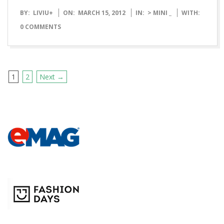
2012-
BY:
LIVIU
+
ON:
MARCH 15, 2012
IN:
> MINI _
WITH:
03-
0 COMMENTS
15
1
2
Next →