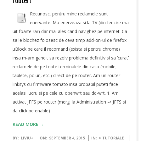
Recunosc, pentru mine reclamele sunt
enervante. Ma enerveaza si la TV (din fericire ma
uit foarte rar) dar mai ales cand navighez pe internet. Ca
sa le blochez folosesc de ceva timp add-on-ul de firefox
µBlock pe care il recomand (exista si pentru chrome)
insa m-am gandit sa rezolv problema definitiv si sa ‘curat’
reclamele de pe toate terminalele din casa (mobile,
tablete, pc-uri, etc.) direct de pe router. Am un router
linksys cu firmware tomato insa probabil puteti face
acelasi lucru si pe cele cu openwrt sau dd-wrt. 1. Am
activat JFFS pe router (mergi la Administration -> JFFS si
da click pe enable)
READ MORE →
2015-
BY:
LIVIU
+
ON:
SEPTEMBER 4, 2015
IN:
> TUTORIALE _