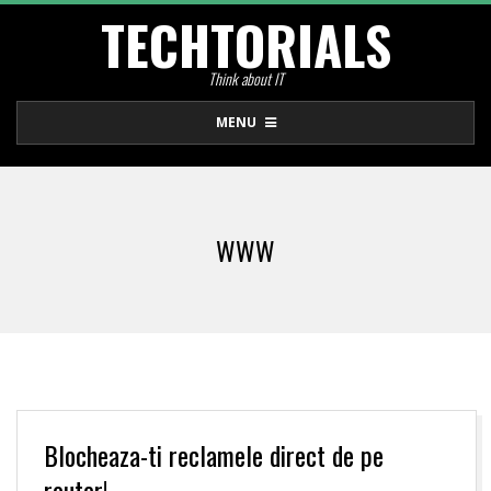
TECHTORIALS
Skip
to
Think about IT
content
Primary
MENU
Navigation
Menu
WWW
Blocheaza-ti reclamele direct de pe
router!