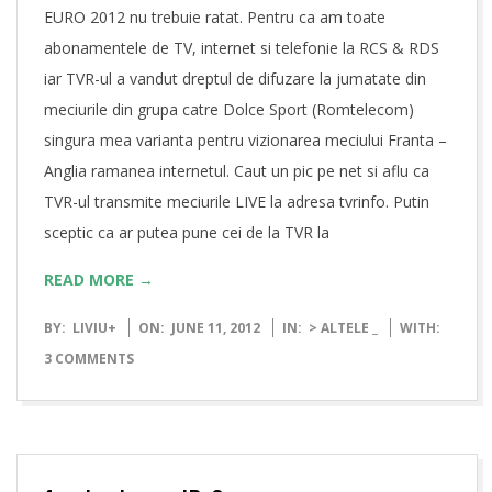
EURO 2012 nu trebuie ratat. Pentru ca am toate
abonamentele de TV, internet si telefonie la RCS & RDS
iar TVR-ul a vandut dreptul de difuzare la jumatate din
meciurile din grupa catre Dolce Sport (Romtelecom)
singura mea varianta pentru vizionarea meciului Franta –
Anglia ramanea internetul. Caut un pic pe net si aflu ca
TVR-ul transmite meciurile LIVE la adresa tvrinfo. Putin
sceptic ca ar putea pune cei de la TVR la
READ MORE →
2012-
BY:
LIVIU
+
ON:
JUNE 11, 2012
IN:
> ALTELE _
WITH:
06-
3 COMMENTS
11