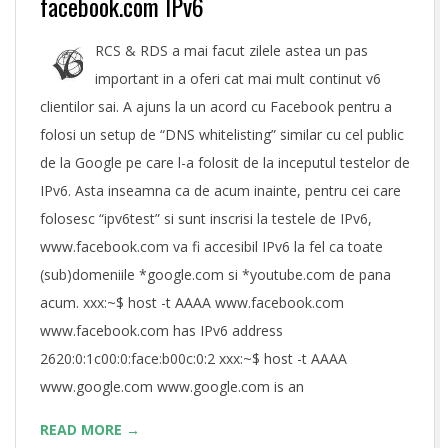
facebook.com IPv6
RCS & RDS a mai facut zilele astea un pas
important in a oferi cat mai mult continut v6
clientilor sai. A ajuns la un acord cu Facebook pentru a
folosi un setup de “DNS whitelisting” similar cu cel public
de la Google pe care l-a folosit de la inceputul testelor de
IPv6. Asta inseamna ca de acum inainte, pentru cei care
folosesc “ipv6test” si sunt inscrisi la testele de IPv6,
www.facebook.com va fi accesibil IPv6 la fel ca toate
(sub)domeniile *google.com si *youtube.com de pana
acum. xxx:~$ host -t AAAA www.facebook.com
www.facebook.com has IPv6 address
2620:0:1c00:0:face:b00c:0:2 xxx:~$ host -t AAAA
www.google.com www.google.com is an
READ MORE →